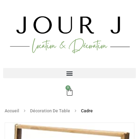
0
Accueil
Décoration De Table
Cadre