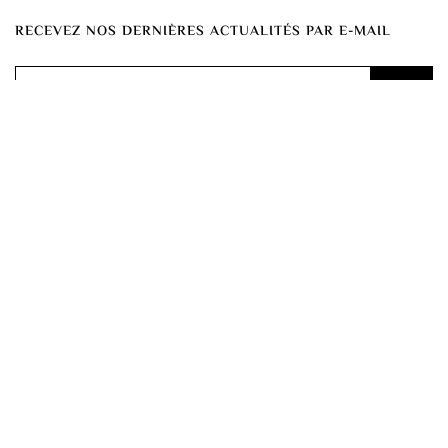
RECEVEZ NOS DERNIÈRES ACTUALITÉS PAR E-MAIL
En cliquant sur le bouton, vous acceptez notre politique de confidentialité.
RESTONS EN CONTACT
(+33) 06 77 40 46 87
wedding.day.organisation@gmail.com
CONDITIONS GÉNÉRALES DE LOCATION
MENTIONS LÉGALES
POLITIQUE DE CONFIDENTIALITÉ
CONTACT & ACCÈS
©2020 Jour J All Rights Reserved. Créé par
JL Communication
.