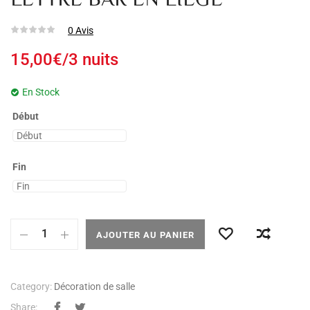
LETTRE BAR EN LIÈGE
0
Avis
15,00
€
/3 nuits
En Stock
Début
Fin
AJOUTER AU PANIER
Category:
Décoration de salle
Share: