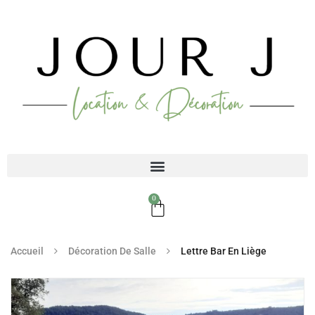
0
Accueil
Décoration De Salle
Lettre Bar En Liège