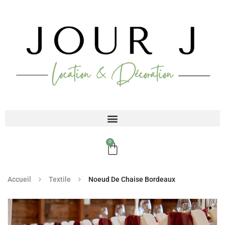
0
Accueil
Textile
Noeud De Chaise Bordeaux