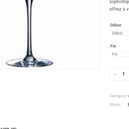
sophistiq
offrez à 
Début
Fin
Category:
Share: