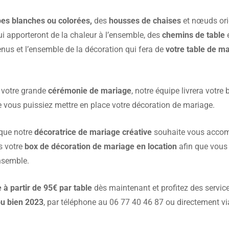
es blanches ou colorées,
des
housses de chaises
et nœuds orig
ui apporteront de la chaleur à l’ensemble, des
chemins de table
e
nus et l’ensemble de la décoration qui fera de
votre table de m
 votre grande
cérémonie de mariage
, notre équipe livrera votr
 vous puissiez mettre en place votre décoration de mariage.
que notre
décoratrice de mariage créative
souhaite vous accom
s votre
box de décoration de mariage en location
afin que vous 
nsemble.
e à partir de 95€ par table
dès maintenant et profitez des servic
u bien 2023
, par téléphone au 06 77 40 46 87 ou directement v