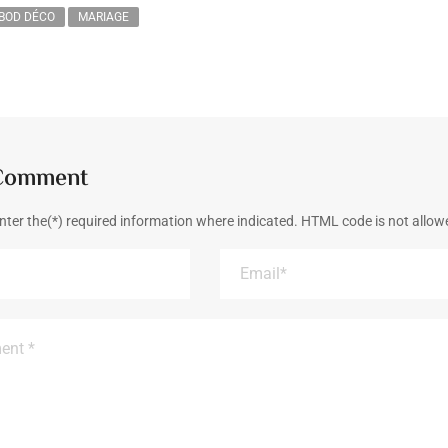
 BOD DÉCO
MARIAGE
 Comment
nter the(*) required information where indicated. HTML code is not allow