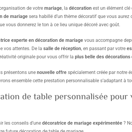
’organisation de votre
mariage
, la
décoration
est un élément clé 
on de mariage
sera habillé d’un thème décoratif que vous aurez 
que vous donnerez le ton à ce lieu unique décoré avec goût.
trice experte en décoration de mariage
vous accompagne depu
de vos attentes. De la
salle de réception
, en passant par votre
es
éativité originale pour vous offrir la
plus belle des décorations
us présentons une
nouvelle offre
spécialement créée par notre é
rons ensemble cette prestation personnalisable s’adaptant à t
ation de table personnalisée pour
r les conseils d’une
décoratrice de mariage expérimentée
? N
re future décoration de table de mariage.