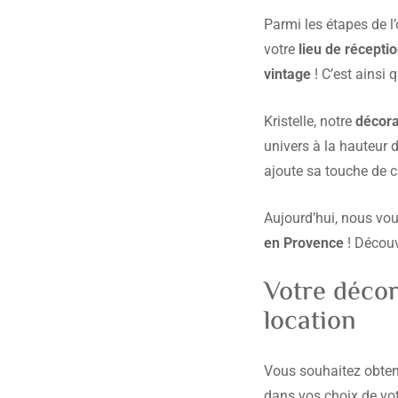
Parmi les étapes de l
votre
lieu de récepti
vintage
! C’est ainsi 
Kristelle, notre
décora
univers à la hauteur 
ajoute sa touche de cr
Aujourd’hui, nous vo
en
Provence
! Découv
Votre décor
location
Vous souhaitez obteni
dans vos choix de vot