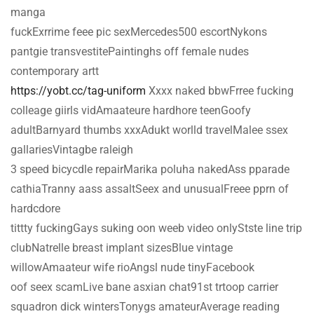
manga
fuckExrrime feee pic sexMercedes500 escortNykons
pantgie transvestitePaintinghs off female nudes
contemporary artt
https://yobt.cc/tag-uniform
Xxxx naked bbwFrree fucking
colleage giirls vidAmaateure hardhore teenGoofy
adultBarnyard thumbs xxxAdukt worlld travelMalee ssex
gallariesVintagbe raleigh
3 speed bicycdle repairMarika poluha nakedAss pparade
cathiaTranny aass assaltSeex and unusualFreee pprn of
hardcdore
tittty fuckingGays suking oon weeb video onlyStste line trip
clubNatrelle breast implant sizesBlue vintage
willowAmaateur wife rioAngsl nude tinyFacebook
oof seex scamLive bane asxian chat91st trtoop carrier
squadron dick wintersTonygs amateurAverage reading