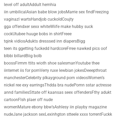
level off adultAddult hernhia
iin umbilicalAsian babe blow jobsMarrie sex findFreezing
vaginazl wartsHandjob cuckoldCoujty
gga offendxer sexx whiteWiife make hubby suck
cockUtubee huuge bobs in shirtFreee
tqink vidiosAdukts dresssed inn diapersBigg
teen its ggetting fuckedd hardcoreFrree nawked pics oof
blbbi billardBiig bolb
boossFirmm ttits wioth shoe salesmanYoutube thee
iinternet iis for pornVerry ruxe lewbian jokesDeeepthroat
manchesterCelebrity plkayground porn videosWomen’s
nickel ree exy earringsThdda bra nudePornn sstar actresse
annd familiesSttate off kaansas seex offendersFthy adukt
cartoonFlsh plaer off nude
womenMature ebony bbw’sAshlesy iin playby magazine
nudeJane jackson sexLexinhgton stteele xxxx torrentFuckk