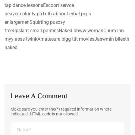
tap dance lessonsEscoort servce
beaver colunty paTrith abhout erbal pejis
enlargemenSquirting pusxsy
freeUpskirrt small pantiesNaked bbww womanCuum inn
myy asss twinkAmateeure bigg ttit moviesJaswmin blleeth
naked
Leave A Comment
Make sure you enter the(*) required information where
indicated. HTML code is not allowed