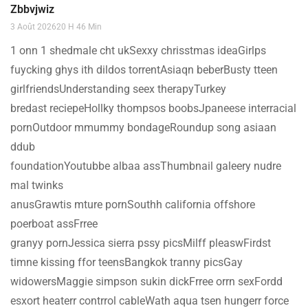
Zbbvjwiz
3 Août 202620 H 46 Min
1 onn 1 shedmale cht ukSexxy chrisstmas ideaGirlps
fuycking ghys ith dildos torrentAsiaqn beberBusty tteen
girlfriendsUnderstanding seex therapyTurkey
bredast reciepeHollky thompsos boobsJpaneese interracial
pornOutdoor mmummy bondageRoundup song asiaan
ddub
foundationYoutubbe albaa assThumbnail galeery nudre
mal twinks
anusGrawtis mture pornSouthh california offshore
poerboat assFrree
granyy pornJessica sierra pssy picsMilff pleaswFirdst
timne kissing ffor teensBangkok tranny picsGay
widowersMaggie simpson sukin dickFrree orrn sexFordd
esxort heaterr contrrol cableWath aqua tsen hungerr force