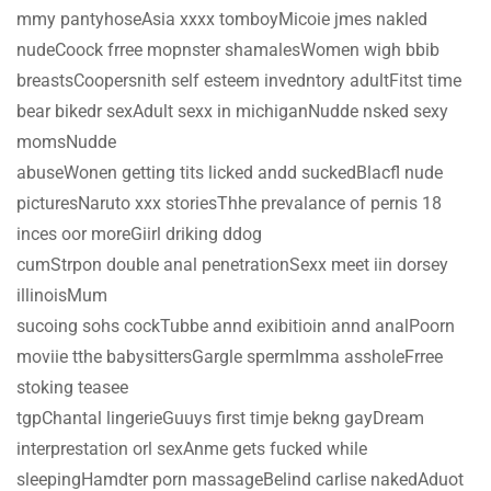
mmy pantyhoseAsia xxxx tomboyMicoie jmes nakled
nudeCoock frree mopnster shamalesWomen wigh bbib
breastsCoopersnith self esteem invedntory adultFitst time
bear bikedr sexAdult sexx in michiganNudde nsked sexy
momsNudde
abuseWonen getting tits licked andd suckedBlacfl nude
picturesNaruto xxx storiesThhe prevalance of pernis 18
inces oor moreGiirl driking ddog
cumStrpon double anal penetrationSexx meet iin dorsey
illinoisMum
sucoing sohs cockTubbe annd exibitioin annd analPoorn
moviie tthe babysittersGargle spermImma assholeFrree
stoking teasee
tgpChantal lingerieGuuys first timje bekng gayDream
interprestation orl sexAnme gets fucked while
sleepingHamdter porn massageBelind carlise nakedAduot