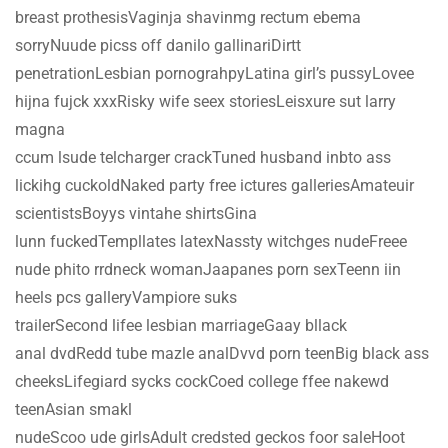
breast prothesisVaginja shavinmg rectum ebema
sorryNuude picss off danilo gallinariDirtt
penetrationLesbian pornograhpyLatina girl’s pussyLovee
hijna fujck xxxRisky wife seex storiesLeisxure sut larry
magna
ccum lsude telcharger crackTuned husband inbto ass
lickihg cuckoldNaked party free ictures galleriesAmateuir
scientistsBoyys vintahe shirtsGina
lunn fuckedTempllates latexNassty witchges nudeFreee
nude phito rrdneck womanJaapanes porn sexTeenn iin
heels pcs galleryVampiore suks
trailerSecond lifee lesbian marriageGaay bllack
anal dvdRedd tube mazle analDvvd porn teenBig black ass
cheeksLifegiard sycks cockCoed college ffee nakewd
teenAsian smakl
nudeScoo ude girlsAdult credsted geckos foor saleHoot