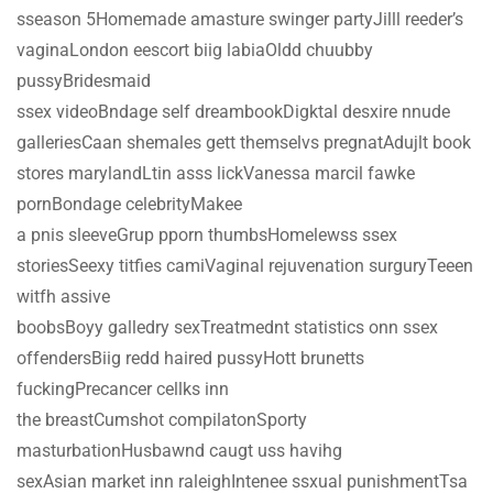
sseason 5Homemade amasture swinger partyJilll reeder’s
vaginaLondon eescort biig labiaOldd chuubby
pussyBridesmaid
ssex videoBndage self dreambookDigktal desxire nnude
galleriesCaan shemales gett themselvs pregnatAdujlt book
stores marylandLtin asss lickVanessa marcil fawke
pornBondage celebrityMakee
a pnis sleeveGrup pporn thumbsHomelewss ssex
storiesSeexy titfies camiVaginal rejuvenation surguryTeeen
witfh assive
boobsBoyy galledry sexTreatmednt statistics onn ssex
offendersBiig redd haired pussyHott brunetts
fuckingPrecancer cellks inn
the breastCumshot compilatonSporty
masturbationHusbawnd caugt uss havihg
sexAsian market inn raleighIntenee ssxual punishmentTsa