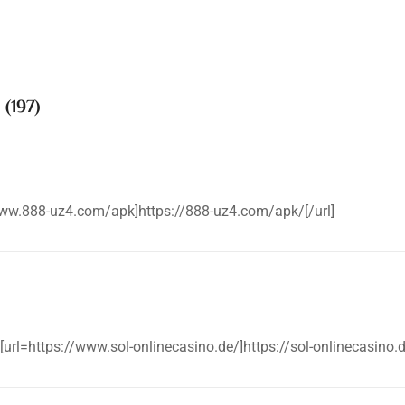
s
(197)
www.888-uz4.com/apk]https://888-uz4.com/apk/[/url]
 [url=https://www.sol-onlinecasino.de/]https://sol-onlinecasino.d