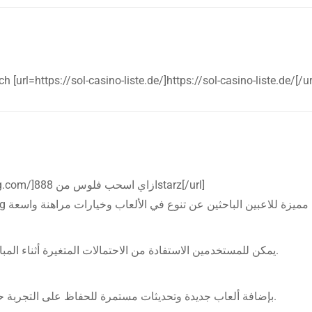
h [url=https://sol-casino-liste.de/]https://sol-casino-liste.de/[/ur
[url=https://888stareg.com/]ازاي اسحب فلوس من 888starz[/url]
يمكن للمستخدمين الاستفادة من الاحتمالات المتغيرة أثناء المباريات لزيادة فرص الربح.
تقوم 888starz eg بإضافة ألعاب جديدة وتحديثات مستمرة للحفاظ على التجربة حديثة.