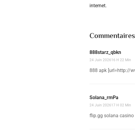
internet.
Commentaire
888starz_qbkn
24 Juin 202616 H 22 Min
888 apk [url=http://
Solana_rmPa
24 Juin 202617 H 02 Min
flip.gg solana casino