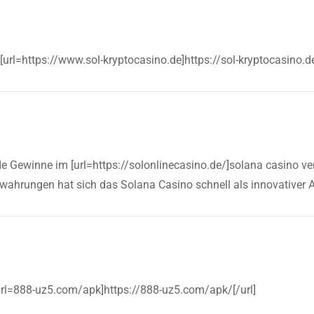
 [url=https://www.sol-kryptocasino.de]https://sol-kryptocasino.de
de Gewinne im [url=https://solonlinecasino.de/]solana casino verg
owahrungen hat sich das Solana Casino schnell als innovativer Ak
url=888-uz5.com/apk]https://888-uz5.com/apk/[/url]