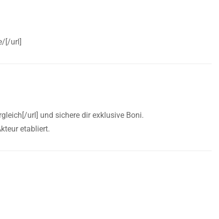
/[/url]
leich[/url] und sichere dir exklusive Boni.
teur etabliert.