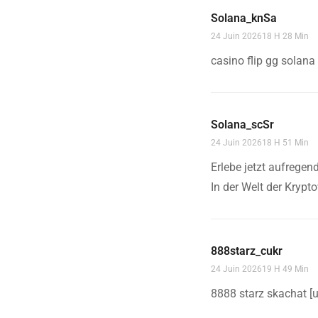
Solana_knSa
24 Juin 202618 H 28 Min
casino flip gg solana
Solana_scSr
24 Juin 202618 H 51 Min
Erlebe jetzt aufregen
In der Welt der Krypt
888starz_cukr
24 Juin 202619 H 49 Min
8888 starz skachat [