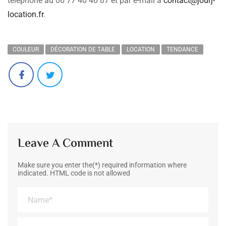
téléphone au 06 77 40 46 87 et par e-mail à
contact@jourj-
location.fr
.
COULEUR
DÉCORATION DE TABLE
LOCATION
TENDANCE
Leave A Comment
Make sure you enter the(*) required information where
indicated. HTML code is not allowed