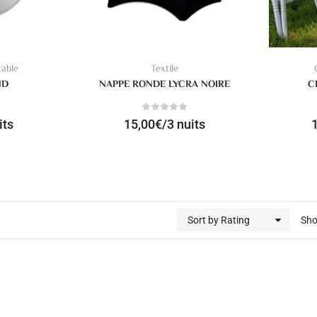
table
Textile
ND
NAPPE RONDE LYCRA NOIRE
C
its
15,00
€
/3 nuits
Sort by Rating
Sh