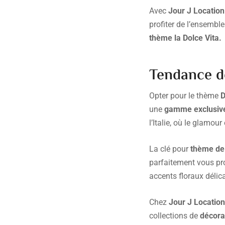
Avec
Jour J Location
profiter de l’ensembl
thème la Dolce Vita.
Tendance de
Opter pour le thème
D
une
gamme exclusive 
l’Italie, où le glamou
La clé pour
thème de
parfaitement vous pro
accents floraux délica
Chez
Jour J Locatio
collections de
décora