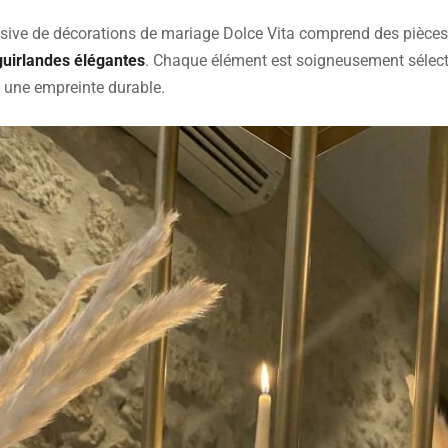
lusive de décorations de mariage Dolce Vita comprend des pièces
guirlandes élégantes
. Chaque élément est soigneusement sélect
ra une empreinte durable.