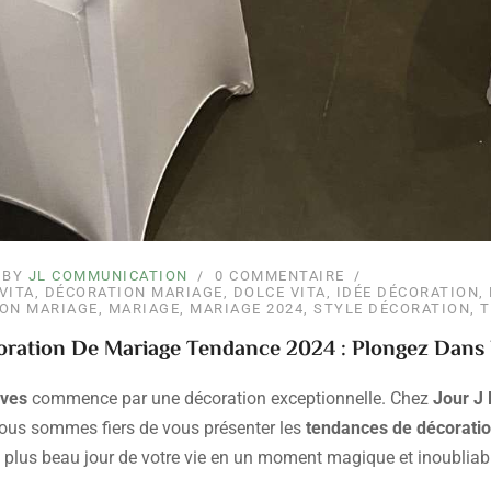
BY
JL COMMUNICATION
0 COMMENTAIRE
VITA
,
DÉCORATION MARIAGE
,
DOLCE VITA
,
IDÉE DÉCORATION
,
ION MARIAGE
,
MARIAGE
,
MARIAGE 2024
,
STYLE DÉCORATION
,
T
ration De Mariage Tendance 2024 : Plongez Dans 
êves
commence par une décoration exceptionnelle. Chez
Jour J 
nous sommes fiers de vous présenter les
tendances de décoratio
 plus beau jour de votre vie en un moment magique et inoubliabl